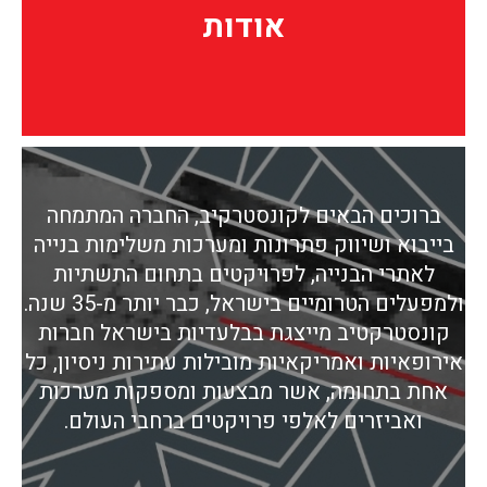
אודות
אודות
ברוכים הבאים לקונסטרקיב, החברה המתמחה
בייבוא ושיווק פתרונות ומערכות משלימות בנייה
לאתרי הבנייה, לפרויקטים בתחום התשתיות
ולמפעלים הטרומיים בישראל, כבר יותר מ-35 שנה.
קונסטרקטיב מייצגת בבלעדיות בישראל חברות
אירופאיות ואמריקאיות מובילות עתירות ניסיון, כל
אחת בתחומה, אשר מבצעות ומספקות מערכות
ואביזרים לאלפי פרויקטים ברחבי העולם.