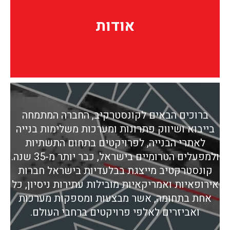
אודות
אודות
ברוכים הבאים לקונסטרקיב, החברה המתמחה
בייבוא ושיווק פתרונות ומערכות משלימות בנייה
לאתרי הבנייה, לפרויקטים בתחום התשתיות
ולמפעלים הטרומיים בישראל, כבר יותר מ-35 שנה.
קונסטרקטיב מייצגת בבלעדיות בישראל חברות
אירופאיות ואמריקאיות מובילות עתירות ניסיון, כל
אחת בתחומה, אשר מבצעות ומספקות מערכות
ואביזרים לאלפי פרויקטים ברחבי העולם.