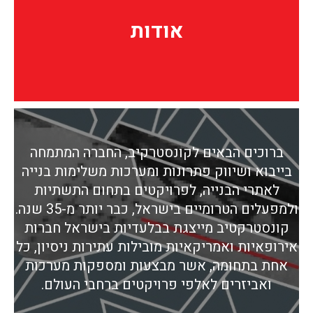
אודות
אודות
ברוכים הבאים לקונסטרקיב, החברה המתמחה
בייבוא ושיווק פתרונות ומערכות משלימות בנייה
לאתרי הבנייה, לפרויקטים בתחום התשתיות
ולמפעלים הטרומיים בישראל, כבר יותר מ-35 שנה.
קונסטרקטיב מייצגת בבלעדיות בישראל חברות
אירופאיות ואמריקאיות מובילות עתירות ניסיון, כל
אחת בתחומה, אשר מבצעות ומספקות מערכות
ואביזרים לאלפי פרויקטים ברחבי העולם.