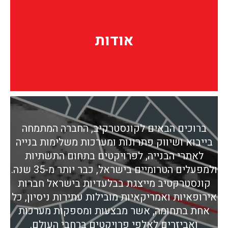
אודות
אודות
ברוכים הבאים לקונסטרקיב, החברה המתמחה
בייבוא ושיווק פתרונות ומערכות משלימות בנייה
לאתרי הבנייה, לפרויקטים בתחום התשתיות
ולמפעלים הטרומיים בישראל, כבר יותר מ-35 שנה.
קונסטרקטיב מייצגת בבלעדיות בישראל חברות
אירופאיות ואמריקאיות מובילות עתירות ניסיון, כל
אחת בתחומה, אשר מבצעות ומספקות מערכות
ואביזרים לאלפי פרויקטים ברחבי העולם.