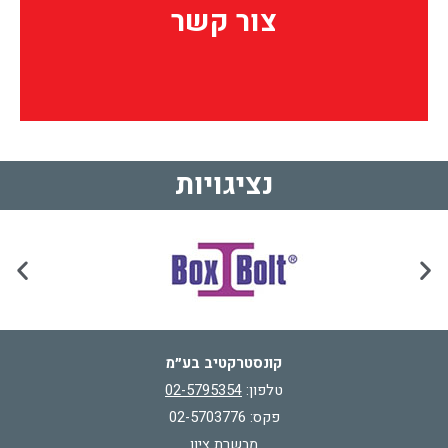
צור קשר
צור קשר
נציגויות
קונסטרקטיב בע״מ
טלפון:
02-5795354
פקס: 02-5703776
מבשרת ציון