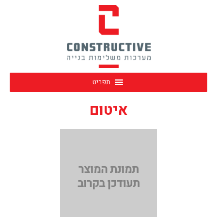
תפריט
איטום