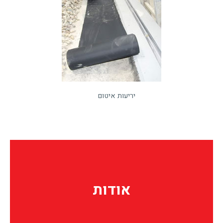
יריעות איטום
אודות
אודות