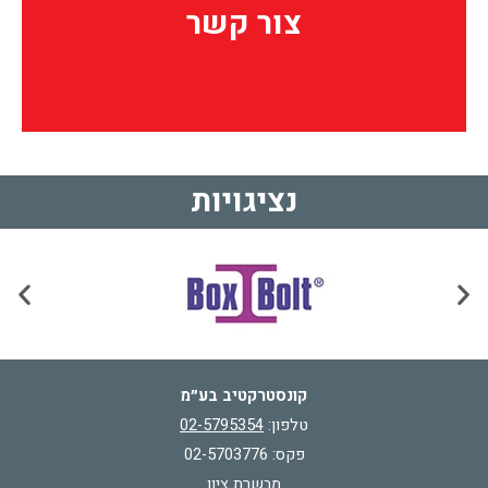
צור קשר
צור קשר
נציגויות
קונסטרקטיב בע״מ
טלפון:
02-5795354
פקס: 02-5703776
מבשרת ציון