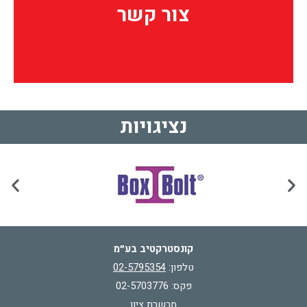
צור קשר
צור קשר
נציגויות
קונסטרקטיב בע״מ
טלפון:
02-5795354
פקס: 02-5703776
מבשרת ציון