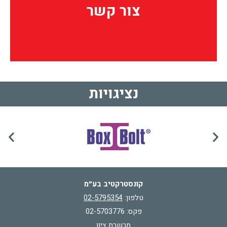
צור קשר
צור קשר
נציגויות
קונסטרקטיב בע״מ
טלפון:
02-5795354
פקס: 02-5703776
מבשרת ציון