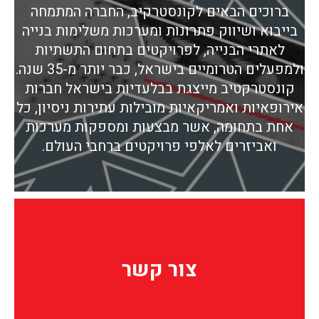
ברוכים הבאים לקונסטרקיב, החברה המתמחה
בייבוא ושיווק פתרונות ומערכות משלימות בנייה
לאתרי הבנייה, לפרויקטים בתחום התשתיות
ולמפעלים הטרומיים בישראל, כבר יותר מ-35 שנה.
קונסטרקטיב מייצגת בבלעדיות בישראל חברות
אירופאיות ואמריקאיות מובילות עתירות ניסיון, כל
אחת בתחומה, אשר מבצעות ומספקות מערכות
ואביזרים לאלפי פרויקטים ברחבי העולם.
צור קשר
צור קשר