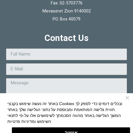
Fax: 02-5703776
Mevaseret Zion 9140002
P.O. Box 40079
Contact Us
באתר זה נעשה שימוש בקבצי Cookies ובכלים דומים כדי לספק לך
חווית גלישה המותאמת ומבוססת על נתוני הגלישה שלך באתר.
Send
המשך הגלישה באתר מהווה הסכמתך לשימושים אלו על-פי
לתנאי
השימוש ומדיניות פרטיות
Brand Com & Design: HERZ
|
Daedalos
WordPressed by
Maurice Hason
אישור