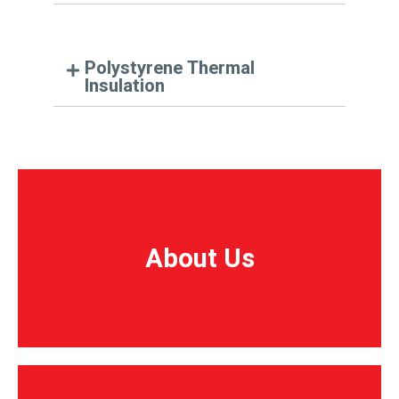
Polystyrene Thermal
Insulation
About Us
About Us