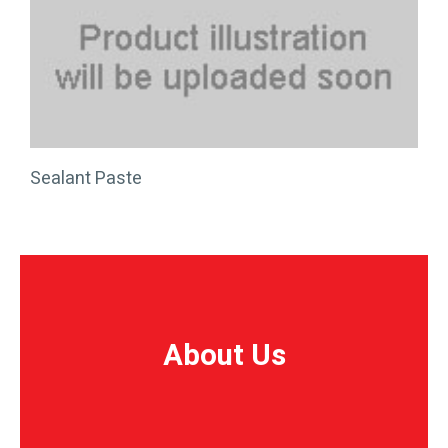
Sealant Paste
About Us
About Us