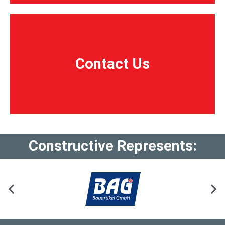
Contact Us
Contact Us
Constructive Represents: